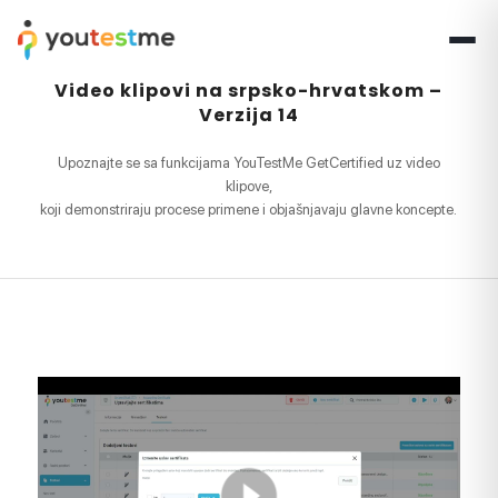
Video klipovi na srpsko-hrvatskom –
Verzija 14
Upoznajte se sa funkcijama YouTestMe GetCertified uz video
klipove,
koji demonstriraju procese primene i objašnjavaju glavne koncepte.