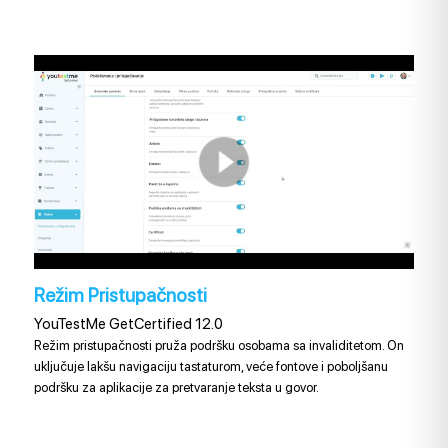
Režim Pristupačnosti
YouTestMe GetCertified 12.0
Režim pristupačnosti pruža podršku osobama sa invaliditetom. On
uključuje lakšu navigaciju tastaturom, veće fontove i poboljšanu
podršku za aplikacije za pretvaranje teksta u govor.